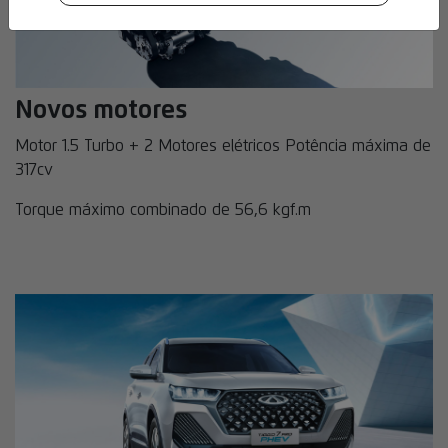
Novos motores
Motor 1.5 Turbo + 2 Motores elétricos Potência máxima de
317cv
Torque máximo combinado de 56,6 kgf.m