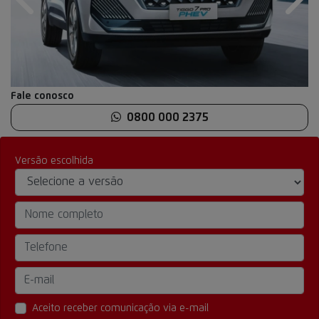
Anterior
Próx
Fale conosco
0800 000 2375
Versão escolhida
Aceito receber comunicação via e-mail