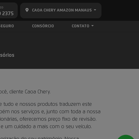
co
CAOA CHERY AMAZON MANAUS
 2375
SEGURO
CONSÓRCIO
CONTATO
sórios
ê, cliente Caoa Chery.
de tudo e nossos produtos traduzem este
ém nos serviços e, junto com toda a nossa
onárias, oferecemos preço fixo de revisão.
 e um cuidado a mais com o seu veículo.