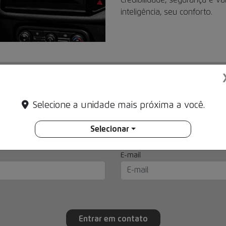
Credibilidade, segurança e v
inteligência, seu conforto.
Solicite uma proposta
mações, por favor, preencha o formulário abaixo que entrarem
Selecione a unidade mais próxima a você.
Selecionar
E-mail
Entrar em contato