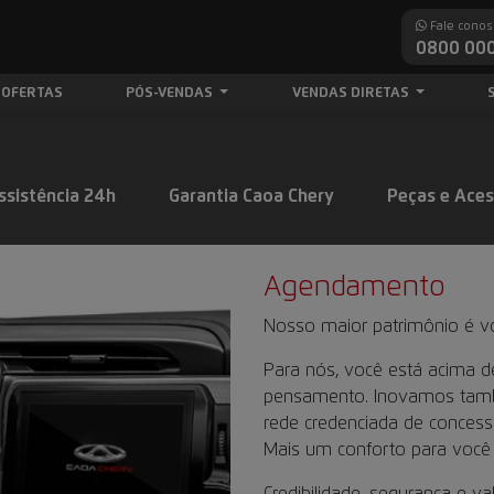
Fale conos
0800 000
OFERTAS
PÓS-VENDAS
VENDAS DIRETAS
ssistência 24h
Garantia Caoa Chery
Peças e Aces
Agendamento
Nosso maior patrimônio é voc
Para nós, você está acima 
pensamento. Inovamos tamb
rede credenciada de concessi
Mais um conforto para você