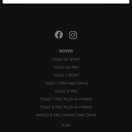
Amazon Comercio de Automóveis LTDA
CNPJ: 17.449.850/0001-74
NOVOS
TIGGO 5X SPORT
TIGGO 5X PRO
TIGGO 7 SPORT
TIGGO 7 PRO MAX DRIVE
TIGGO 8 PRO
TIGGO 7 PRO PLUG-IN HYBRID
TIGGO 8 PRO PLUG-IN HYBRID
ARRIZO 6 PRO HYBRID MAX DRIVE
ICAR