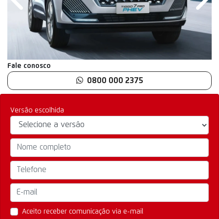
Anterior
Próx
Fale conosco
0800 000 2375
Versão escolhida
Aceito receber comunicação via e-mail