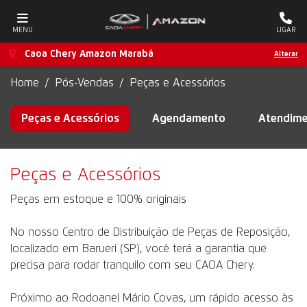
MENU
LIGAR
Caoa Chery Amazon Marabá
Alterar
Home
Pós-Vendas
Peças e Acessórios
Peças e Acessórios
Agendamento
Atendim
Peças e Acessórios
Peças em estoque e 100% originais
No nosso Centro de Distribuição de Peças de Reposição,
localizado em Barueri (SP), você terá a garantia que
precisa para rodar tranquilo com seu CAOA Chery.
Próximo ao Rodoanel Mário Covas, um rápido acesso às