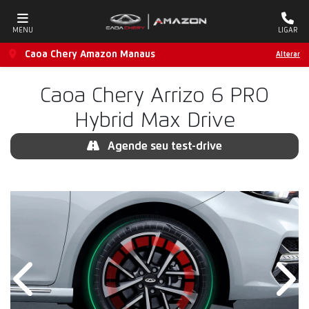
MENU
LIGAR
Caoa Chery Amazon Manaus
Alterar
Caoa Chery
Arrizo 6 PRO
Hybrid Max Drive
Agende seu test-drive
Anterior
Próx